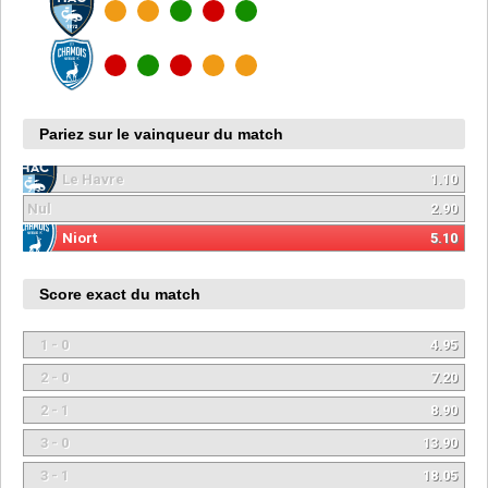
Pariez sur le vainqueur du match
Le Havre
1.10
Nul
2.90
Niort
5.10
Score exact du match
1 - 0
4.95
2 - 0
7.20
2 - 1
8.90
3 - 0
13.90
3 - 1
18.05