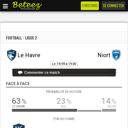
S'INSCRIRE
SE CONNECTER
FOOTBALL - LIGUE 2
Le Havre
Niort
Le 19/09 à 19:00
Commenter ce match
FACE À FACE
PROBABILITÉ DE VICTOIRE
63
23
14
%
%
%
LE HAVRE
NUL
NIORT
ÉTAT DE FORME