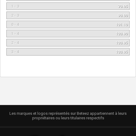
1 - 3
70.05
2 - 3
90.00
0 - 4
101.10
1 - 4
100.90
2 - 4
100.95
3 - 4
100.95
Les marques et logos représentés sur Beteez appartiennent à leurs
propriétaires ou leurs titulaires respectifs