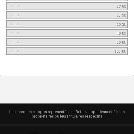
1 - 3
17.05
2 - 3
21.95
0 - 4
60.20
1 - 4
40.05
2 - 4
50.00
3 - 4
101.00
Les marques et logos représentés sur Beteez appartiennent à leurs
propriétaires ou leurs titulaires respectifs