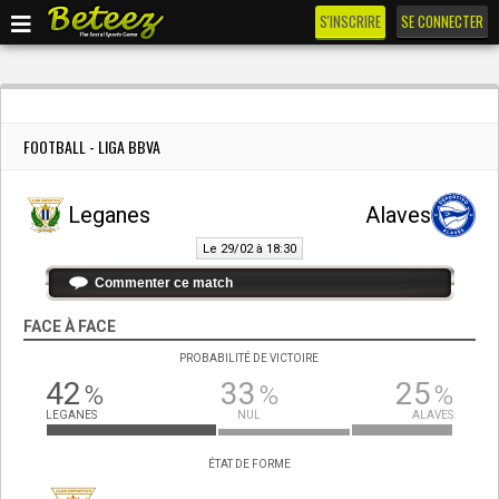
S'INSCRIRE
SE CONNECTER
FOOTBALL - LIGA BBVA
Leganes
Alaves
Le 29/02 à 18:30
Commenter ce match
FACE À FACE
PROBABILITÉ DE VICTOIRE
42
33
25
%
%
%
LEGANES
NUL
ALAVES
ÉTAT DE FORME