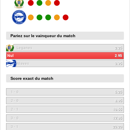
Pariez sur le vainqueur du match
Leganes
2.25
Nul
2.95
Alaves
3.75
Score exact du match
1 - 0
5.25
2 - 0
8.95
2 - 1
10.55
3 - 0
17.95
3 - 1
23.20