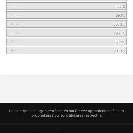
1 - 3
41.15
2 - 3
66.95
0 - 4
151.05
1 - 4
126.10
2 - 4
151.20
3 - 4
201.05
Les marques et logos représentés sur Beteez appartiennent à leurs
propriétaires ou leurs titulaires respectifs