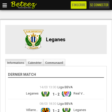
S'INSCRIRE
SE CONNECTER
Leganes
Informations
Calendrier
Communauté
DERNIER MATCH
14/03 13:00
Liga BBVA
Leganes
Real Valladolid
1 - 2
08/03 18:30
Liga BBVA
Villarreal CF
Leganes
1 - 2