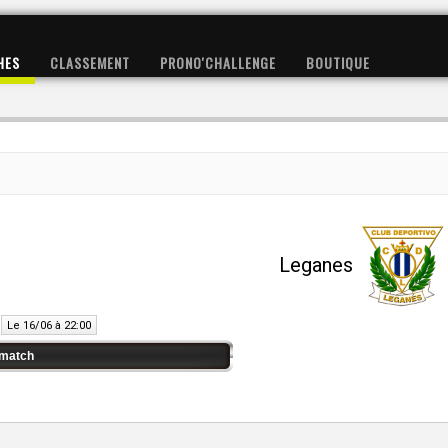
HES
CLASSEMENT
PRONO'CHALLENGE
BOUTIQUE
Leganes
Le 16/06 à 22:00
match