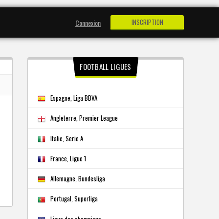
INSCRIPTION
Connexion
FOOTBALL LIGUES
Espagne, Liga BBVA
Angleterre, Premier League
Italie, Serie A
France, Ligue 1
Allemagne, Bundesliga
Portugal, Superliga
Ligue des champions