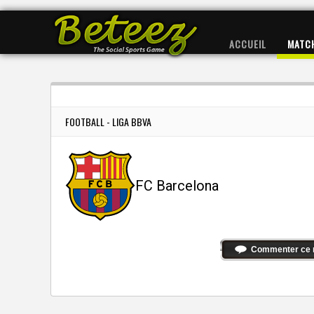
ACCUEIL
MATC
FOOTBALL - LIGA BBVA
FC Barcelona
Commenter ce 