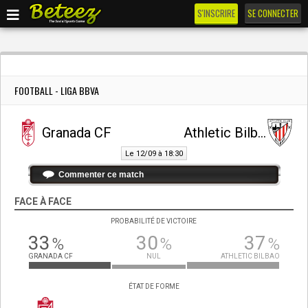
S'INSCRIRE
SE CONNECTER
FOOTBALL - LIGA BBVA
Granada CF
Athletic Bilbao
Le 12/09 à 18:30
Commenter ce match
FACE À FACE
PROBABILITÉ DE VICTOIRE
33
30
37
%
%
%
GRANADA CF
NUL
ATHLETIC BILBAO
ÉTAT DE FORME