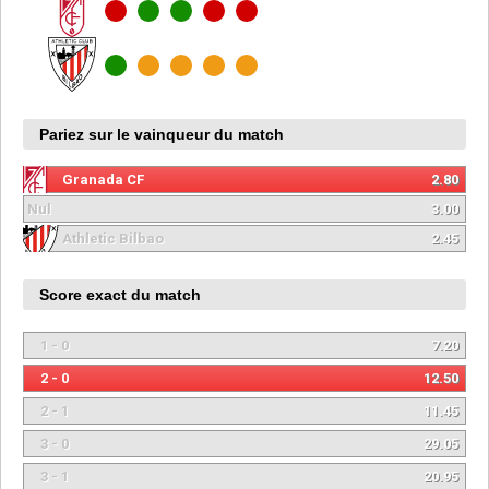
Pariez sur le vainqueur du match
Granada CF
2.80
Nul
3.00
Athletic Bilbao
2.45
Score exact du match
1 - 0
7.20
2 - 0
12.50
2 - 1
11.45
3 - 0
29.05
3 - 1
20.95