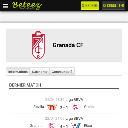
S'INSCRIRE
SE CONNECTER
Granada CF
Informations
Calendrier
Communauté
DERNIER MATCH
25/04 18:30
Liga BBVA
Sevilla
Granada CF
2 - 1
22/04 21:00
Liga BBVA
Granada CF
Eibar
4 - 1